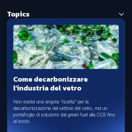
Topics
Tutti i topic
Ambiente
Aggiornamento normativo
Caso studio
Economia circolare
News
Smaltimento rifiuti
Come decarbonizzare
l’industria del vetro
Non esiste una singola “ricetta” per la
decarbonizzazione del settore del vetro, ma un
portafoglio di soluzioni: dai green fuel alla CCS fino
al riciclo