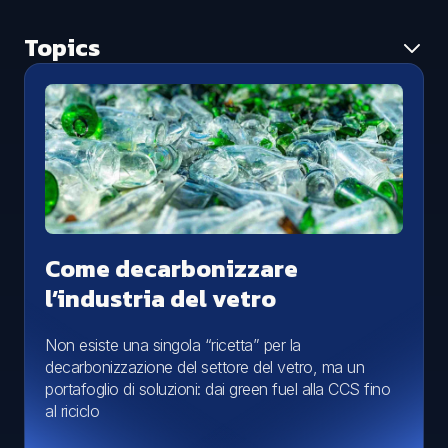
Topics
Tutti i topic
Ambiente
Aggiornamento normativo
Caso studio
Economia circolare
News
Smaltimento rifiuti
Come decarbonizzare
l’industria del vetro
Non esiste una singola “ricetta” per la
decarbonizzazione del settore del vetro, ma un
portafoglio di soluzioni: dai green fuel alla CCS fino
al riciclo