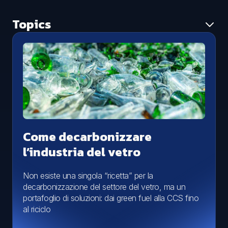
Topics
Tutti i topic
Ambiente
Aggiornamento normativo
Caso studio
Economia circolare
News
Smaltimento rifiuti
Come decarbonizzare
l’industria del vetro
Non esiste una singola “ricetta” per la
decarbonizzazione del settore del vetro, ma un
portafoglio di soluzioni: dai green fuel alla CCS fino
al riciclo