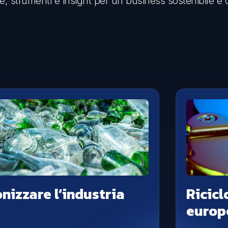
e, strumenti e insight per un business sostenibile e 
Comunicazione
Eventi sostenibili
Comunicare la sostenibilità
izzare l’industria
Ricicl
europe