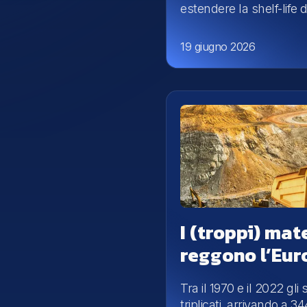
estendere la shelf-life di
19 giugno 2026
I (troppi) mat
reggono l’Eur
Tra il 1970 e il 2022 gli
triplicati, arrivando a 3