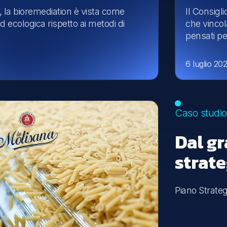
0, la bioremediation è vista come
Il Consigl
d ecologica rispetto ai metodi di
che vincola
pensati per
6 luglio 20
Caso studio
Dal gr
strat
Piano Strategi