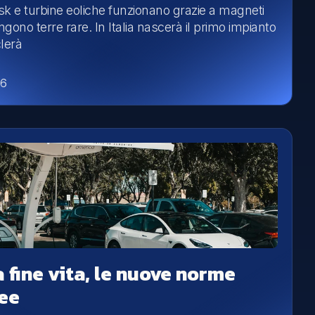
isk e turbine eoliche funzionano grazie a magneti
gono terre rare. In Italia nascerà il primo impianto
clerà
26
 fine vita, le nuove norme
ee