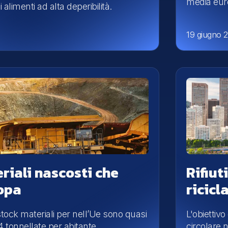
media eur
 alimenti ad alta deperibilità.
19 giugno 
eriali nascosti che
Rifiut
opa
ricicl
 stock materiali per nell’Ue sono quasi
L'obiettiv
44 tonnellate per abitante
circolare