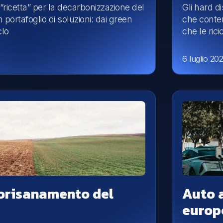
“ricetta” per la decarbonizzazione del
Gli hard d
 portafoglio di soluzioni: dai green
che conten
clo
che le rici
6 luglio 20
biorisanamento del
Auto a
europ