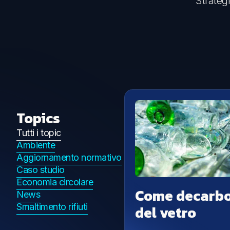
Strategi
Emissioni e impatto
Life Cycle Assessment (LCA)
Misurazione Carbon Footprint
Valutazione Rischi Climatici (TCFD)
Topics
Tutti i topic
Ambiente
Aggiornamento normativo
Caso studio
Economia circolare
Come decarbon
News
Smaltimento rifiuti
del vetro