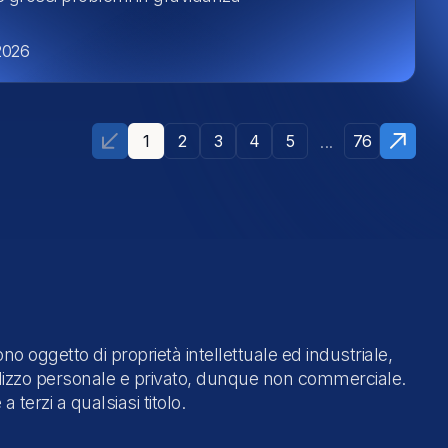
2026
...
1
2
3
4
5
76
ono oggetto di proprietà intellettuale ed industriale,
utilizzo personale e privato, dunque non commerciale.
terzi a qualsiasi titolo.