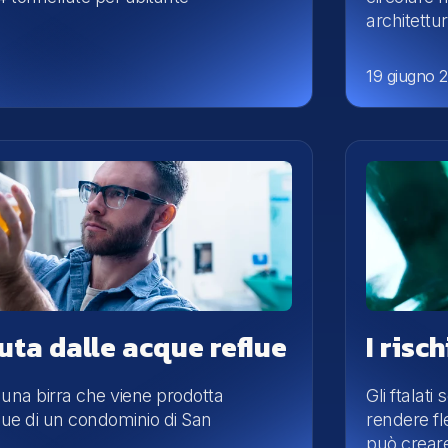
architettur
19 giugno 
uta dalle acque reflue
I risc
una birra che viene prodotta
Gli ftalati
flue di un condominio di San
rendere fl
può creare