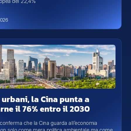
opea del 22,4%
2026
i urbani, la Cina punta a
arne il 76% entro il 2030
o conferma che la Cina guarda all’economia
 non solo come mera politica ambientale ma come