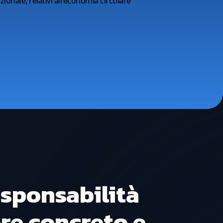
ionale, relativi all'economia circolare
esponsabilità
ore concreto e