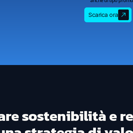
anche di tipo promoz
Scarica ora
re sostenibilità e r
una strategia di val