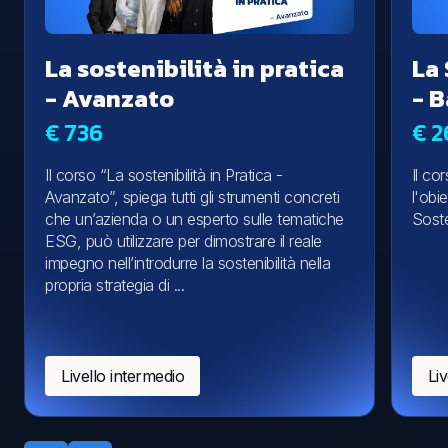
La sostenibilità in pratica
La 
- Avanzato
- 
€ 736
€ 2
Il corso “La sostenibilità in Pratica -
Il co
Avanzato”, spiega tutti gli strumenti concreti
l'obi
che un’azienda o un esperto sulle tematiche
Soste
ESG, può utilizzare per dimostrare il reale
impegno nell’introdurre la sostenibilità nella
propria strategia di ...
Livello intermedio
Liv