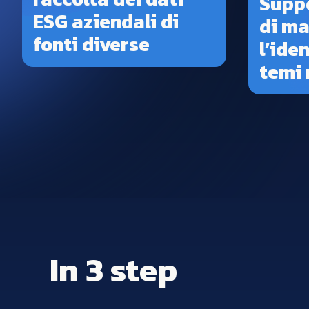
Suppo
ESG aziendali di
di ma
fonti diverse
l’ide
temi 
In 3 step