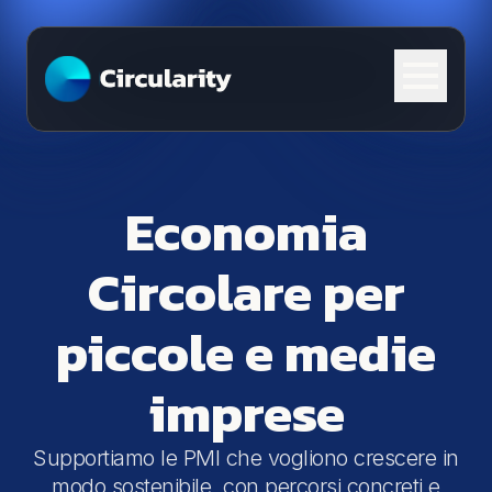
Skip to content
Economia
Circolare per
piccole e medie
imprese
Supportiamo le PMI che vogliono crescere in
modo sostenibile, con percorsi concreti e