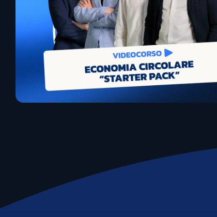
Emissioni e impatto
Life Cycle Assessment (LCA)
Misurazione Carbon Footprint
Valutazione Rischi Climatici (TCFD)