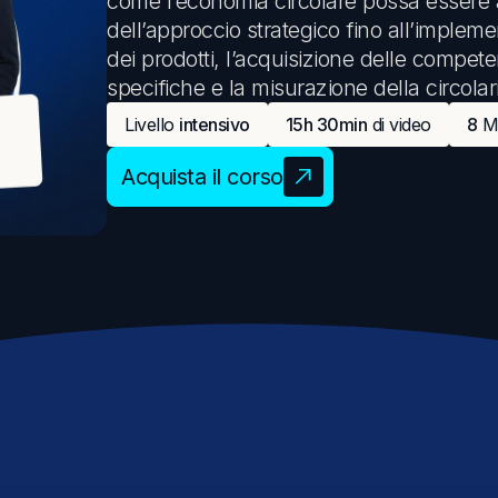
come l’economia circolare possa essere a
dell’approccio strategico fino all’implem
Comunicazione
dei prodotti, l’acquisizione delle compet
Eventi sostenibili
specifiche e la misurazione della circolari
Comunicare la sostenibilità
Livello
intensivo
15h 30min
di video
8
Mo
Acquista il corso