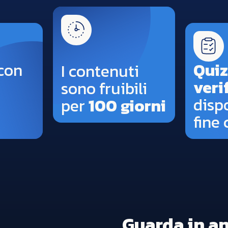
con
Quiz
I contenuti
veri
sono fruibili
disp
per
100 giorni
fine 
Guarda in an