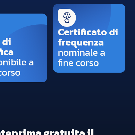
Certificato di
 di
frequenza
fica
nominale a
onibile a
fine corso
corso
teprima gratuita il