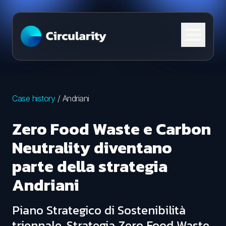
Skip to content
Case history
/
Andriani
Zero Food Waste e Carbon
Neutrality diventano
parte della strategia
Andriani
Piano Strategico di Sostenibilità
triennale, Strategia Zero Food Waste