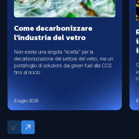
Come decarbonizzare
l’industria del vetro
Non esiste una singola “ricetta” per la
decarbonizzazione del settore del vetro, ma un
G
portafoglio di soluzioni: dai green fuel alla CCS
a
fino al riciclo
n
6 luglio 2026
6