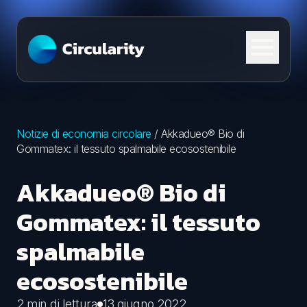
Skip to content
Notizie di economia circolare
/
Akkadueo® Bio di
Gommatex: il tessuto spalmabile ecosostenibile
Akkadueo® Bio di
Gommatex: il tessuto
spalmabile
ecosostenibile
2 min di lettura
13 giugno 2022