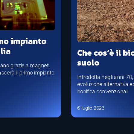
imo impianto
lia
Che cos’è il b
suolo
onano grazie a magneti
ascerà il primo impianto
Introdotta negli anni ’70
evoluzione alternativa ed
bonifica convenzionali
6 luglio 2026