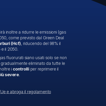
rà inoltre a ridurre le emissioni (gas
 2050, come previsto dal Green Deal
rburi (Hcf)
, riducendo del 98% il
 e il 2050.
as fluorurati siano usati solo se non
rà gradualmente eliminato da tutte le
noltre i
controlli
per reprimere il
più severe
.
7/Ue e abroga il regolamento