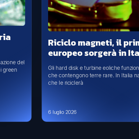
ria
Riciclo magneti, il pr
europeo sorgerà in Ita
zazione del
Gli hard disk e turbine eoliche funzi
ai green
che contengono terre rare. In Italia n
che le riciclerà
6 luglio 2026