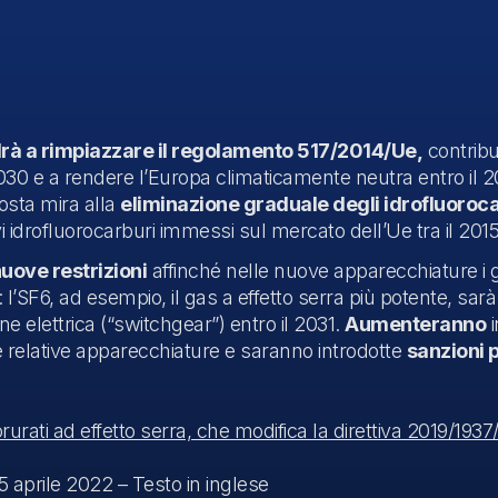
rà a rimpiazzare il regolamento 517/2014/Ue,
contribui
l 2030 e a rendere l’Europa climaticamente neutra entro il
osta mira alla
eliminazione graduale degli idrofluoroca
i idrofluorocarburi immessi sul mercato dell’Ue tra il 2015
uove restrizioni
affinché nelle nuove apparecchiature i g
: l’SF6, ad esempio, il gas a effetto serra più potente, sa
 elettrica (“switchgear”) entro il 2031.
Aumenteranno
i
e relative apparecchiature e saranno introdotte
sanzioni 
urati ad effetto serra, che modifica la direttiva 2019/193
 aprile 2022 – Testo in inglese