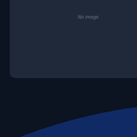
Emissioni e impatto
No image
Life Cycle Assessment (LCA)
Misurazione Carbon Footprint
Valutazione Rischi Climatici (TCFD)