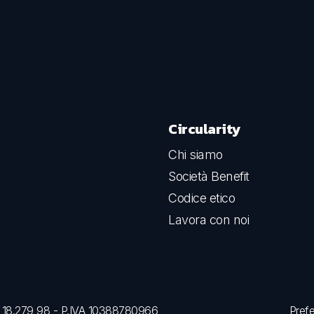
Circularity
Chi siamo
Società Benefit
Codice etico
Lavora con noi
: € 18.279,98 - P.IVA 10388780966
Pref