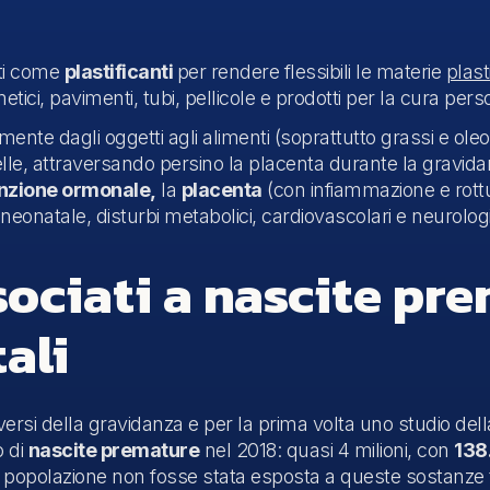
ti come
plastificanti
per rendere flessibili le materie
plast
etici, pavimenti, tubi, pellicole e prodotti per la cura per
mente dagli oggetti agli alimenti (soprattutto grassi e oleo
pelle, attraversando persino la placenta durante la gravid
nzione ormonale,
la
placenta
(con infiammazione e rot
onatale, disturbi metabolici, cardiovascolari e neurologi
ssociati a nascite pr
ali
vversi della gravidanza e per la prima volta uno studio del
o di
nascite premature
nel 2018: quasi 4 milioni, con
138
a popolazione non fosse stata esposta a queste sostanze 