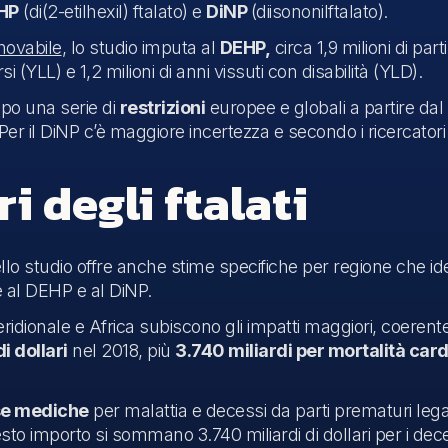
HP
(di(2-etilhexil) ftalato) e
DiNP
(diisononilftalato).
novabile
, lo studio imputa al
DEHP,
circa 1,9 milioni di pa
rsi (YLL) e 1,2 milioni di anni vissuti con disabilità (YLD).
opo una serie di
restrizioni
europee e globali a partire dal
Per il DiNP c’è maggiore incertezza e secondo i ricercatori
ri degli ftalati
llo studio offre anche stime specifiche per regione che id
e al DEHP e al DiNP.
idionale e Africa s
ubiscono gli impatti maggiori,
coerente 
i dollari
nel 2018, più
3.740 miliardi per mortalità car
e mediche
per malattia e decessi da parti prematuri legate
uesto importo si sommano 3.740 miliardi di dollari per i dec