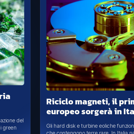
ria
Riciclo magneti, il pr
europeo sorgerà in Ita
zazione del
Gli hard disk e turbine eoliche funzi
ai green
che contengono terre rare. In Italia n