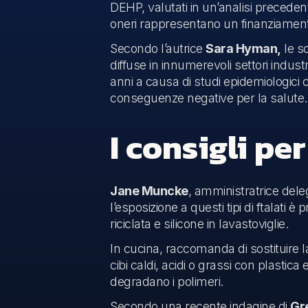
DEHP, valutati in un’analisi preceden
oneri rappresentano un finanziamento i
Secondo l’autrice
Sara Hyman,
le so
diffuse in innumerevoli settori indust
anni a causa di studi epidemiologici
conseguenze negative per la salute
I consigli per
Jane Muncke
, amministratrice dele
l’esposizione a questi tipi di ftalati è
riciclata e silicone in lavastoviglie.
In cucina, raccomanda di sostituire 
cibi caldi, acidi o grassi con plastica 
degradano i polimeri.
Secondo una recente indagine di
Gr