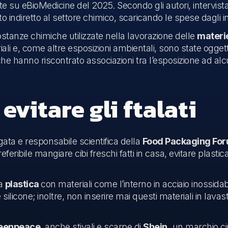
te su eBioMedicine del 2025. Secondo gli autori, intervist
ndiretto al settore chimico, scaricando le spese dagli inqui
stanze chimiche utilizzate nella lavorazione delle
materie
riali e, come altre esposizioni ambientali, sono state ogget
 che hanno riscontrato associazioni tra l’esposizione ad a
.
 evitare gli ftalati
gata e responsabile scientifica della
Food Packaging For
 preferibile mangiare cibi freschi fatti in casa, evitare plasti
la
plastica
con materiali come l’interno in acciaio inossidabil
e silicone; inoltre, non inserire mai questi materiali in lavas
eenpeace
, anche stivali e scarpe di
Shein,
un marchio cin