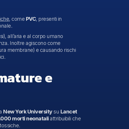
iche
, come
PVC
, presenti in
sonale.
si), all’aria e al corpo umano
anza. Inoltre agiscono come
tura membrane) e causando rischi
ci.
emature e
la
New York University
su
Lancet
.000 morti neonatali
attribuibili che
tossiche.