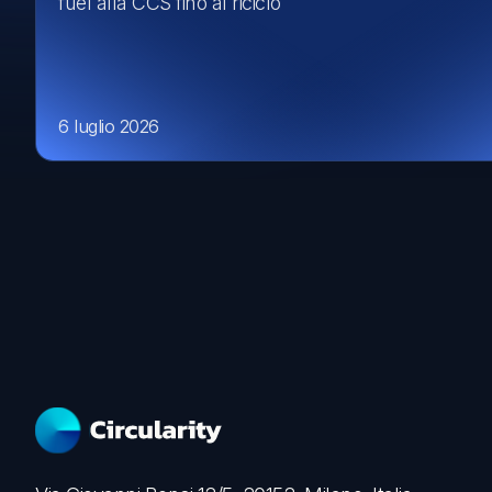
fuel alla CCS fino al riciclo
6 luglio 2026