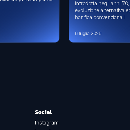
Introdotta negli anni ’70
evoluzione alternativa ed
bonifica convenzionali
6 luglio 2026
Social
Instagram