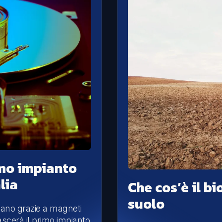
imo impianto
lia
Che cos’è il b
suolo
onano grazie a magneti
ascerà il primo impianto