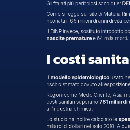
Gli ftalati più pericolosi sono due:
DE
Come si legge sul sito di
Materia Rin
neonatali, 6,6 milioni di anni di vita pe
Il DiNP invece, sostituto introdotto d
nascite premature
e 64 mila morti. 
I costi sanita
Il
modello epidemiologico
usato ne
rischio stimato dovuto all’esposizion
Regioni come Medio Oriente, Asia mer
costi sanitari superano
781 miliardi d
all’industria chimica.
Lo studio ha inoltre calcolato le
spes
miliardi di dollari nel solo 2018. A q