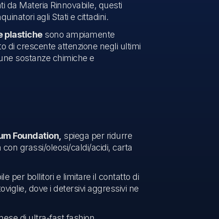
ati da
Materia Rinnovabile
, questi
natori agli Stati e cittadini.
 plastiche
sono ampiamente
to di crescente attenzione negli ultimi
lcune sostanze chimiche e
um Foundation,
spiega per ridurre
ca con grassi/oleosi/caldi/acidi, carta
e per bollitori e limitare il contatto di
toviglie, dove i detersivi aggressivi ne
ese di ultra-fast fashion,