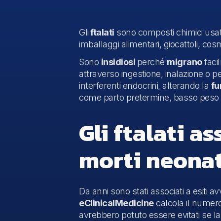
Gli
ftalati
sono composti chimici usa
imballaggi alimentari, giocattoli, cosm
Sono
insidiosi
perché
migrano
facil
attraverso ingestione, inalazione o 
interferenti endocrini, alterando la
fu
come parto pretermine, basso peso ne
Gli ftalati a
morti neonat
Da anni sono stati associati a esiti a
eClinicalMedicine
calcola il numer
avrebbero potuto essere evitati se l