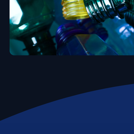
Emissioni e impatto
Life Cycle Assessment (LCA)
Misurazione Carbon Footprint
Valutazione Rischi Climatici (TCFD)