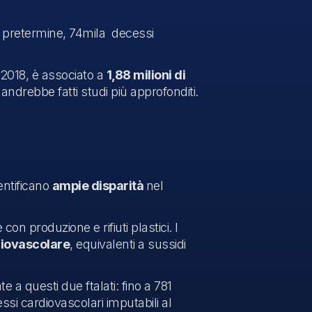
rti pretermine, 74mila decessi
 2018, è associato a
1,88 milioni di
 andrebbe fatti studi più approfonditi.
entificano
ampie disparità
nel
con produzione e rifiuti plastici. I
diovascolare
, equivalenti a sussidi
 a questi due ftalati: fino a 781
essi cardiovascolari imputabili al