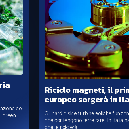
ria
Riciclo magneti, il pr
europeo sorgerà in Ita
zazione del
Gli hard disk e turbine eoliche funzi
ai green
che contengono terre rare. In Italia n
che le riciclerà