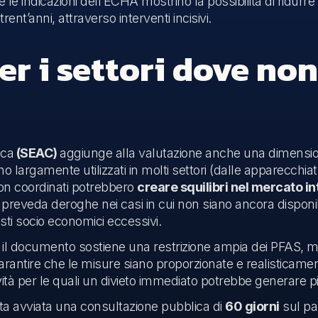
e le indicazioni dell’ECHA mostrino la possibilità di ridurre 
ent’anni, attraverso interventi incisivi.
r i settori dove non
ica
(SEAC)
aggiunge alla valutazione anche una dimensi
o largamente utilizzati in molti settori (dalle apparecchiat
 non coordinati potrebbero
creare squilibri nel mercato i
reveda deroghe nei casi in cui non siano ancora disponibil
ti socio economici eccessivi.
, il documento sostiene una restrizione ampia dei PFAS, m
arantire che le misure siano proporzionate e realisticamente 
tà per le quali un divieto immediato potrebbe generare pi
ata avviata una consultazione pubblica di
60 giorni
sul pa