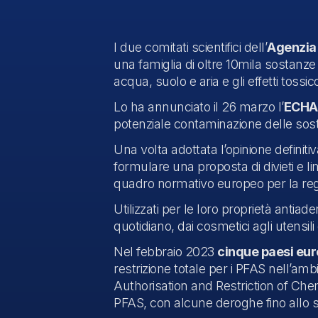
I due comitati scientifici dell’
Agenzia 
una famiglia di oltre 10mila sostanze 
acqua, suolo e aria e gli effetti toss
Lo ha annunciato il 26 marzo l’
ECH
potenziale contaminazione delle sosta
Una volta adottata l’opinione definiti
formulare una proposta di divieti e li
quadro normativo europeo per la regi
Utilizzati per le loro proprietà antiad
quotidiano, dai cosmetici agli utensil
Nel febbraio 2023
cinque paesi eur
restrizione totale per i PFAS nell’a
Authorisation and Restriction of Chem
PFAS, con alcune deroghe fino allo sv