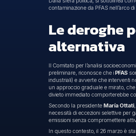
Dalla sfera politica, si sottolinea com
contaminazione da PFAS nell’arco di tr
Le deroghe pe
alternativa
Il Comitato per l’analisi socioeconom
preliminare, riconosce che i
PFAS
son
industriali) e avverte che interventi
un approccio graduale e mirato, che p
divieto immediato comporterebbe cos
Secondo la presidente
María Ottati
necessità di eccezioni selettive per g
emissioni senza compromettere attivi
In questo contesto, il 26 marzo è st