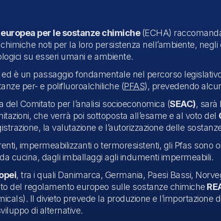
europea per le sostanze chimiche
(ECHA) raccomanda
chimiche noti per la loro persistenza nell’ambiente, negli o
icologici su esseri umani e ambiente.
A
ed è un passaggio fondamentale nel percorso legislativo 
nze per- e polifluoroalchiliche (
PFAS
), prevedendo alcun
va del Comitato per l’analisi socioeconomica (
SEAC)
, sarà
mitazioni, che verrà poi sottoposta all’esame e al voto del
strazione, la valutazione e l’autorizzazione delle sostanz
erenti, impermeabilizzanti o termoresistenti, gli Pfas sono 
i da cucina, dagli imballaggi agli indumenti impermeabili.
opei
, tra i quali Danimarca, Germania, Paesi Bassi, Norv
mbito del regolamento europeo sulle sostanze chimiche
RE
icals). Il divieto prevede la produzione e l’importazione de
iluppo di alternative.