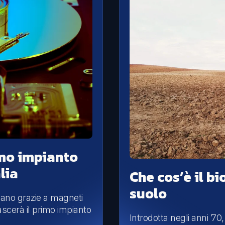
imo impianto
lia
Che cos’è il b
suolo
onano grazie a magneti
ascerà il primo impianto
Introdotta negli anni ’70