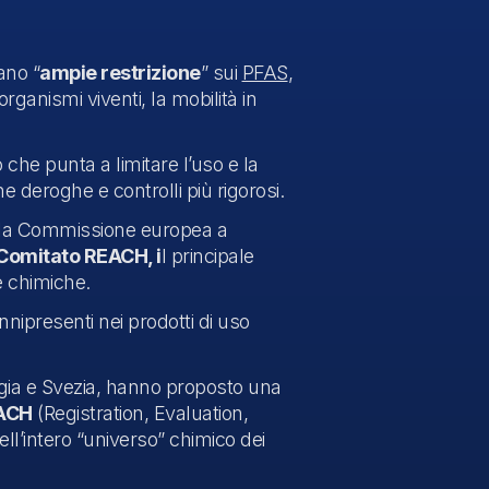
no “
ampie restrizione
” sui
PFAS
,
rganismi viventi, la mobilità in
che punta a limitare l’uso e la
e deroghe e controlli più rigorosi.
 la Commissione europea a
Comitato REACH, i
l principale
e chimiche.
onnipresenti nei prodotti di uso
egia e Svezia, hanno proposto una
ACH
(Registration, Evaluation,
ll’intero “universo” chimico dei