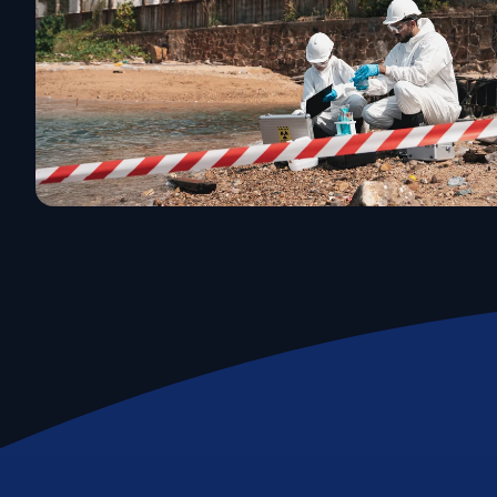
Emissioni e impatto
Life Cycle Assessment (LCA)
Misurazione Carbon Footprint
Valutazione Rischi Climatici (TCFD)