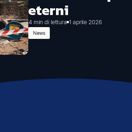
eterni
Comunicazione
4 min di lettura
1 aprile 2026
Eventi sostenibili
Comunicare la sostenibilità
News