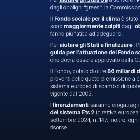
dagli obblighi “green”, la Commissio
Il
Fondo sociale per il clima
è stato
sono
maggiormente colpiti
dagli
ob
fanno più fatica ad adeguarsi.
Per
aiutare gli Stati a finalizzare
i P
guida per l’attuazione del Fondo so
che dovrà essere approvato dalla Co
Il Fondo, dotato di oltre
86 miliardi d
proventi delle quote di emissione a car
sistema europeo di scambio di quote 
vigente dal 2003.
I
finanziamenti
saranno erogati agli
del sistema Ets 2
(direttiva europea 
settembre 2024, n. 147. Inoltre, og
risorse.