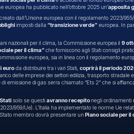
ne europea ha pubblicato nell’ottobre 2025 un’
apposita 
 creato dall’Unione europea con il regolamento 2023/95
blighi
imposti dalla
“transizione verde”
europea. In par
iani nazionali per il clima, la Commissione europea il
9 ot
ciale per il clima”
che forniscono agli Stati consigli prat
mmissione europea, sia in linea con il regolamento europ
i euro
da distribuire tra i vari Stati,
coprirà il periodo 2
ico delle imprese dei settori edilizia, trasporto stradale e al
di emissione di gas serra chiamato “Ets 2” che si affianca
Stati
solo se questi
avranno recepito
negli ordinamenti 
2023/959/Ue). L’Italia ha implementato le norme Ue relative
ni Stato membro dovrà presentare un
Piano sociale per il