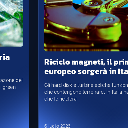
ria
Riciclo magneti, il pr
europeo sorgerà in Ita
zazione del
Gli hard disk e turbine eoliche funzi
ai green
che contengono terre rare. In Italia n
che le riciclerà
6 luglio 2026