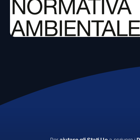
Emissioni e impatto
Life Cycle Assessment (LCA)
Misurazione Carbon Footprint
Valutazione Rischi Climatici (TCFD)
Per
aiutare gli Stati Ue
a scrivere i
P