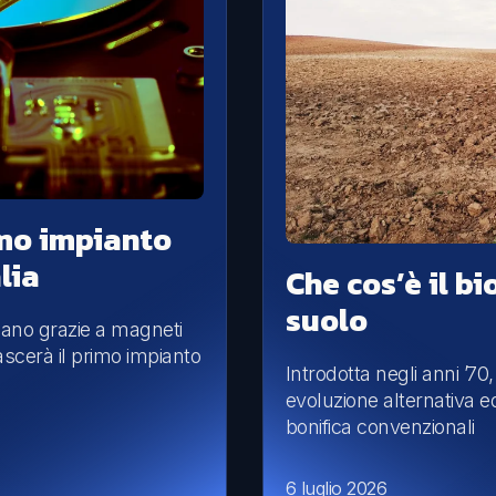
imo impianto
lia
Che cos’è il b
suolo
onano grazie a magneti
ascerà il primo impianto
Introdotta negli anni ’70
evoluzione alternativa ed
bonifica convenzionali
6 luglio 2026