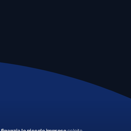
e
finanzia le piccole imprese
colpite