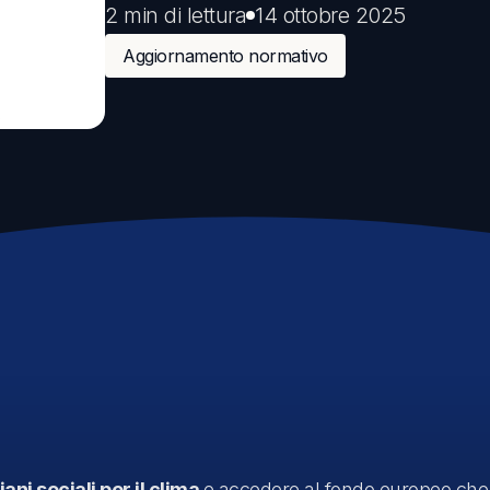
2 min di lettura
14 ottobre 2025
Comunicazione
Aggiornamento normativo
Eventi sostenibili
Comunicare la sostenibilità
iani sociali per il clima
e accedere al fondo europeo ch