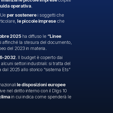
guida operativa
.
5/Ue
per sostenere
i soggetti che
ticolare,
le piccole imprese
che
tobre 2025
ha diffuso le
“Linee
ici affinché la stesura del documento,
eo del 2023 in materia.
026-2032
. Il budget è coperto dai
cuni settori industriali: si tratta del
 dal 2025 allo storico “sistema Ets”
nazionali
le disposizioni europee
 nel diritto interno con il Dlgs 10
 clima
in cui indica come spenderà le