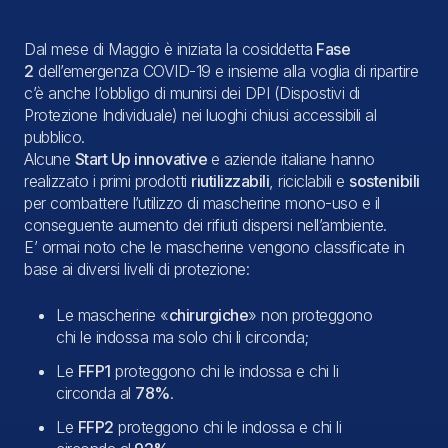
Dal mese di Maggio è iniziata la cosiddetta
Fase
2
dell’emergenza COVID-19 e insieme alla voglia di ripartire
c’è anche l’obbligo di munirsi dei DPI (Dispostivi di
Protezione Individuale) nei luoghi chiusi accessibili al
pubblico.
Alcune
Start Up innovative
e aziende italiane hanno
realizzato i primi prodotti
riutilizzabili
, riciclabili e
sostenibili
per combattere l’utilizzo di mascherine mono-uso e il
conseguente aumento dei rifiuti dispersi nell’ambiente.
E’ ormai noto che le mascherine vengono classificate in
base ai diversi livelli di protezione:
Le mascherine «
chirurgiche
» non proteggono
chi le indossa ma solo chi li circonda;
Le
FFP1
proteggono chi le indossa e chi li
circonda al
78%
.
Le
FFP2
proteggono chi le indossa e chi li