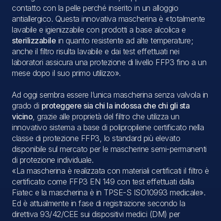
contatto con la pelle perché inserito in un alloggio
antiallergico. Questa innovativa mascherina è «totalmente
lavabile e igienizzabile con prodotti a base alcolica e
sterilizzabile
in quanto resistente ad alte temperature;
anche il filtro risulta lavabile e dai test effettuati nei
laboratori assicura una protezione di livello FFP3 fino a un
mese dopo il suo primo utilizzo».
Ad oggi sembra essere l’unica mascherina senza valvola in
grado di
proteggere sia chi la indossa che chi gli sta
vicino
, grazie alle proprietà del filtro che utilizza un
innovativo sistema a base di polipropilene certificato nella
classe di protezione FFP3, lo standard più elevato
disponibile sul mercato per le mascherine semi-permanenti
di protezione individuale.
«La mascherina è realizzata con materiali certificati il filtro è
certificato come FFP3 EN 149 con test effettuati dalla
Fiatec e la mascherina è in TPSE-S ISO10993 medicale».
Ed è attualmente in fase di registrazione secondo la
direttiva 93/42/CEE sui dispositivi medici (DM) per