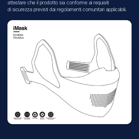
attestare che il prodotto sia conforme ai requisiti
di sicurezza previsti dai regolamenti comunitari applicabili.