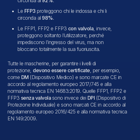
circonda al
92%
.
Le
FFP3
proteggono chi le indossa e chi li
circonda al
98%
.
Le FFP1, FFP2 e FFP3
con
valvola
, invece,
proteggono soltanto l’utilizzatore, perché
impediscono l’ingresso del virus, ma non
bloccano totalmente la sua fuoriuscita.
Tutte le mascherine, per garantire i livelli di
protezione,
devono essere certificate
, per esempio,
come
DM
(
Dispositivo Medico
) e sono marcate CE in
accordo al regolamento europeo 2017/745 e alla
normativa tecnica EN 14683:2019. Quelle FFP1, FFP2 e
FFP3
senza valvola
sono invece dei
DPI
(
Dispositivo di
Protezione Individuale
) e sono marcati CE in accordo al
regolamento europeo 2016/425 e alla normativa tecnica
EN 149:2009.