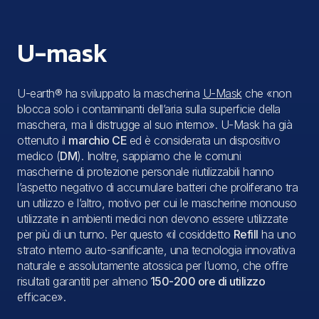
U-mask
U-earth® ha sviluppato la mascherina
U-Mask
che «non
blocca solo i contaminanti dell’aria sulla superficie della
maschera, ma li distrugge al suo interno». U-Mask ha già
ottenuto il
marchio CE
ed è considerata un dispositivo
medico (
DM
). Inoltre, sappiamo che le comuni
mascherine di protezione personale riutilizzabili hanno
l’aspetto negativo di accumulare batteri che proliferano tra
un utilizzo e l’altro, motivo per cui le mascherine monouso
utilizzate in ambienti medici non devono essere utilizzate
per più di un turno. Per questo «il cosiddetto
Refill
ha uno
strato interno auto-sanificante, una tecnologia innovativa
naturale e assolutamente atossica per l’uomo, che offre
risultati garantiti per almeno
150-200 ore di utilizzo
efficace».