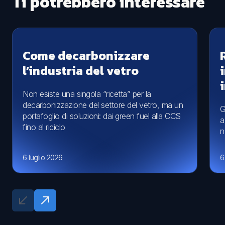
Ti potrebbero interessare
Come decarbonizzare
l’industria del vetro
Non esiste una singola “ricetta” per la
decarbonizzazione del settore del vetro, ma un
G
portafoglio di soluzioni: dai green fuel alla CCS
a
fino al riciclo
n
6 luglio 2026
6