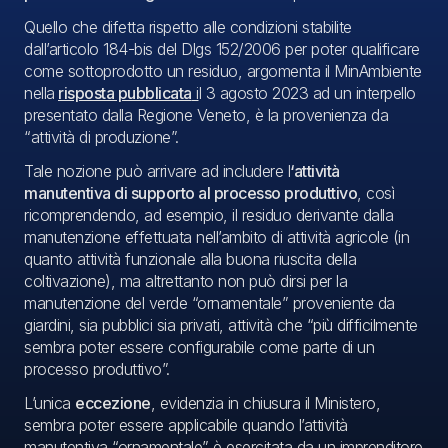
Quello che difetta rispetto alle condizioni stabilite
dall’articolo 184-bis del Dlgs 152/2006 per poter qualificare
come sottoprodotto un residuo, argomenta il MinAmbiente
nella
risposta pubblicata
i
l 3 agosto 2023 ad un interpello
presentato dalla Regione Veneto, è la provenienza da
“attività di produzione”.
Tale nozione può arrivare ad includere l
‘attività
manutentiva di supporto al processo produttivo
, così
ricomprendendo, ad esempio, il residuo derivante dalla
manutenzione effettuata nell’ambito di attività agricole (in
quanto attività funzionale alla buona riuscita della
coltivazione), ma altrettanto non può dirsi per la
manutenzione del verde “ornamentale” proveniente da
giardini, sia pubblici sia privati, attività che “più difficilmente
sembra poter essere configurabile come parte di un
processo produttivo”.
L’unica
eccezione
, evidenzia in chiusura il Ministero,
sembra poter essere applicabile quando l’attività
manutentiva “ornamentale” è esercitata da un imprenditore