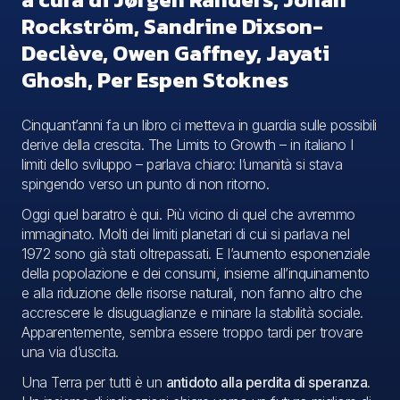
Rockström, Sandrine Dixson-
Declève, Owen Gaffney, Jayati
Ghosh, Per Espen Stoknes
Cinquant’anni fa un libro ci metteva in guardia sulle possibili
derive della crescita.
The Limits to Growth
– in italiano
I
limiti dello sviluppo
– parlava chiaro: l’umanità si stava
spingendo verso un punto di non ritorno.
Oggi quel baratro è qui. Più vicino di quel che avremmo
immaginato. Molti dei limiti planetari di cui si parlava nel
1972 sono già stati oltrepassati. E l’aumento esponenziale
della popolazione e dei consumi, insieme all’inquinamento
e alla riduzione delle risorse naturali, non fanno altro che
accrescere le disuguaglianze e minare la stabilità sociale.
Apparentemente, sembra essere troppo tardi per trovare
una via d’uscita.
Una Terra per tutti
è un
antidoto alla perdita di speranza
.