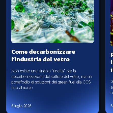
Come decarbonizzare
l’industria del vetro
Non esiste una singola “ricetta” per la
decarbonizzazione del settore del vetro, ma un
G
portafoglio di soluzioni: dai green fuel alla CCS
a
fino al riciclo
n
6 luglio 2026
6