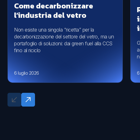
Come decarbonizzare
l’industria del vetro
Non esiste una singola “ricetta” per la
decarbonizzazione del settore del vetro, ma un
G
portafoglio di soluzioni: dai green fuel alla CCS
a
fino al riciclo
n
6 luglio 2026
6