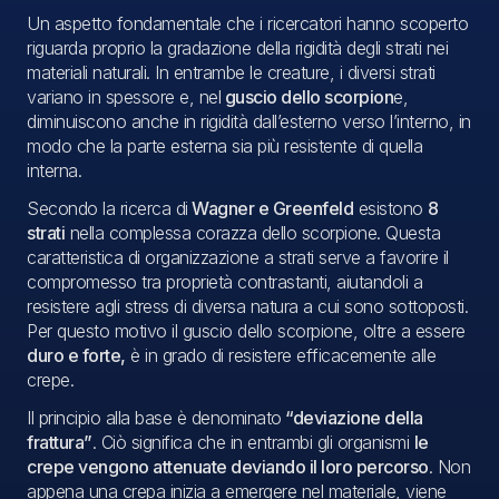
Un aspetto fondamentale che i ricercatori hanno scoperto
riguarda proprio la gradazione della rigidità degli strati nei
materiali naturali. In entrambe le creature, i diversi strati
variano in spessore e, nel
guscio dello scorpion
e,
diminuiscono anche in rigidità dall’esterno verso l’interno, in
modo che la parte esterna sia più resistente di quella
interna.
Secondo la ricerca di
Wagner e Greenfeld
esistono
8
strati
nella complessa corazza dello scorpione. Questa
caratteristica di organizzazione a strati serve a favorire il
compromesso tra proprietà contrastanti, aiutandoli a
resistere agli stress di diversa natura a cui sono sottoposti.
Per questo motivo il guscio dello scorpione, oltre a essere
duro e forte,
è in grado di resistere efficacemente alle
crepe.
Il principio alla base è denominato
“deviazione della
frattura”
. Ciò significa che in entrambi gli organismi
le
crepe vengono attenuate deviando il loro percorso
. Non
appena una crepa inizia a emergere nel materiale, viene