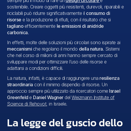
sempre più il modo di fare un
design circolare
e
sostenibile. Creare oggetti più resistenti, durevoli, riparabili e
riciclabili può ridurre significativamente il
consumo di
risorse
e la produzione di rifiuti, con il risultato che si
tagliano
efficientemente
le emissioni di anidride
carbonica
.
In effetti, molte delle soluzioni più circolari sono ispirate ai
meccanismi
che regolano il mondo
della natura
. Sistemi
che nel corso di milioni di anni hanno sempre cercato di
sviluppare modi per ottimizzare l’uso delle risorse e
adattarsi a condizioni difficili.
La
natura,
infatti, è capace di raggiungere una
resilienza
straordinaria
con il minimo dispendio di risorse. Un
approccio sempre più utilizzato da ricercatori come
Israel
Greenfeld
e
Daniel Wagner
del
Weizmann Institute of
Science di Rehovot
, in Israele.
La legge del guscio dello