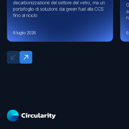
decarbonizzazione del settore del vetro, ma un
G
portafoglio di soluzioni: dai green fuel alla CCS
a
fino al riciclo
n
6 luglio 2026
6