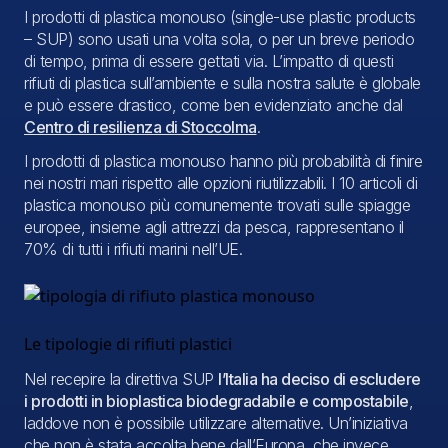
I prodotti di plastica monouso (
single-use plastic products
– SUP
) sono usati una volta sola, o per un breve periodo
di tempo, prima di essere gettati via. L’impatto di questi
rifiuti di plastica sull’ambiente e sulla nostra salute è globale
e può essere drastico, come ben evidenziato anche dal
Centro di resilienza di Stoccolma
.
I prodotti di plastica monouso hanno più probabilità di finire
nei nostri mari rispetto alle opzioni riutilizzabili. I 10 articoli di
plastica monouso più comunemente trovati sulle spiagge
europee, insieme agli attrezzi da pesca, rappresentano il
70% di tutti i rifiuti marini nell’UE.
Le tipologie di rifiuti plastici
Nel recepire la direttiva SUP
l’Italia ha deciso di escludere
i prodotti in bioplastica biodegradabile e compostabile
,
laddove non è possibile utilizzare alternative. Un’iniziativa
che non è stata accolta bene dall’Europa, che invece