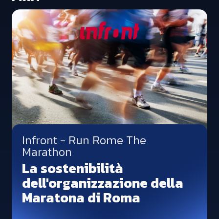
Tutti i settori
Agroalimentare
Automotive
Beauty e cosmetica
Edilizia – Infrastrutture
Sport
Farmaceutico
Manifatturiero
Metallurgico
Infront - Run Rome The
Packaging
Marathon
Plastica
La sostenibilità
Servizi
dell'organizzazione della
Tessile
Maratona di Roma