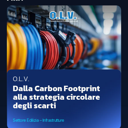
Tutti i settori
Agroalimentare
Automotive
Beauty e cosmetica
Edilizia – Infrastrutture
Sport
Farmaceutico
Manifatturiero
Metallurgico
O.L.V.
Packaging
Dalla Carbon Footprint
Plastica
alla strategia circolare
Servizi
degli scarti
Tessile
Settore Edilizia – Infrastrutture