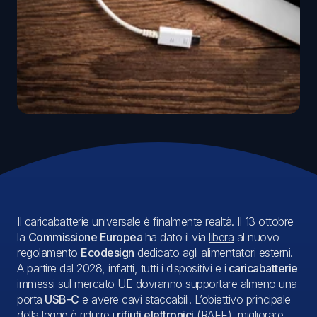
Il caricabatterie universale è finalmente realtà. Il 13 ottobre
la
Commissione Europea
ha dato il via
libera
al nuovo
regolamento
Ecodesign
dedicato agli alimentatori esterni.
A partire dal 2028, infatti, tutti i dispositivi e i
caricabatterie
immessi sul mercato UE dovranno supportare almeno una
porta
USB-C
e avere cavi staccabili. L’obiettivo principale
della legge è ridurre i
rifiuti elettronici
(
RAEE
), migliorare